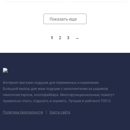
Показать еще
1
2
3
→
Интернет-магазин подушек для беременных и кормления.
Большой выбор для мам подушек с наполнителем из шариков
пенополистирола, холлофайбера. Многофункциональные, помогут
правильно спать, отдыхать и кормить. Лучшие в рейтинге ТОП-3.
|
Политика безопасности
Карта сайта