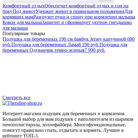
Комфортный отдых
Обеспечит комфортный отдых и сон на
боку
Под живот
Удержит живот в правильном положении
Для
кормящих мам
Разгрузит руки и спину при кормлении малыша
Кокон для малыша
Защитит и сформирует уютное гнездышко
для малыша
Популярные товары
Подушка для беременных 190 см бамбук Jersey капучино
8 090
руб.
Подушка для беременных Лама
8 190 руб.
Подушка для
беременных Одуванчик темно-зеленая
7 990 руб.
Смотреть все
Интернет-магазин подушек для беременных и кормления.
Большой выбор для мам подушек с наполнителем из шариков
пенополистирола, холлофайбера. Многофункциональные,
помогут правильно спать, отдыхать и кормить. Лучшие в
рейтинге ТОП-3.