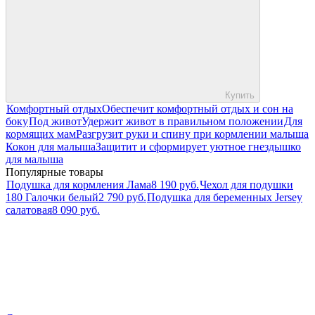
Купить
Комфортный отдых
Обеспечит комфортный отдых и сон на
боку
Под живот
Удержит живот в правильном положении
Для
кормящих мам
Разгрузит руки и спину при кормлении малыша
Кокон для малыша
Защитит и сформирует уютное гнездышко
для малыша
Популярные товары
Подушка для кормления Лама
8 190 руб.
Чехол для подушки
180 Галочки белый
2 790 руб.
Подушка для беременных Jersey
салатовая
8 090 руб.