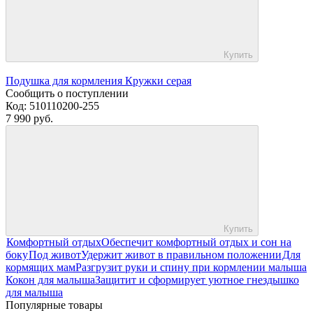
Купить
Подушка для кормления Кружки серая
Сообщить о поступлении
Код:
510110200-255
7 990 руб.
Купить
Комфортный отдых
Обеспечит комфортный отдых и сон на
боку
Под живот
Удержит живот в правильном положении
Для
кормящих мам
Разгрузит руки и спину при кормлении малыша
Кокон для малыша
Защитит и сформирует уютное гнездышко
для малыша
Популярные товары