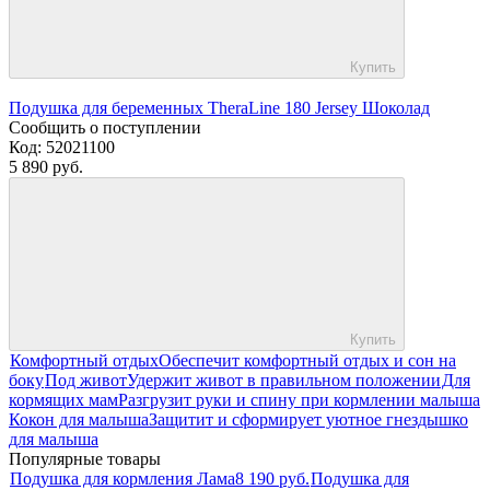
Купить
Подушка для беременных TheraLine 180 Jersey Шоколад
Сообщить о поступлении
Код:
52021100
5 890 руб.
Купить
Комфортный отдых
Обеспечит комфортный отдых и сон на
боку
Под живот
Удержит живот в правильном положении
Для
кормящих мам
Разгрузит руки и спину при кормлении малыша
Кокон для малыша
Защитит и сформирует уютное гнездышко
для малыша
Популярные товары
Подушка для кормления Лама
8 190 руб.
Подушка для