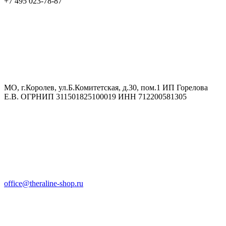
+7 495 023-78-87
МО, г.Королев, ул.Б.Комитетская, д.30, пом.1 ИП Горелова
Е.В. ОГРНИП 311501825100019 ИНН 712200581305
office@theraline-shop.ru